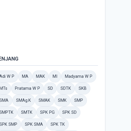
ENJANG
Adi W P
MA
MAK
MI
Madyama W P
MTs
Pratama W P
SD
SDTK
SKB
SMA
SMAg.K
SMAK
SMK
SMP
SMPTK
SMTK
SPK PG
SPK SD
SPK SMP
SPK SMA
SPK TK