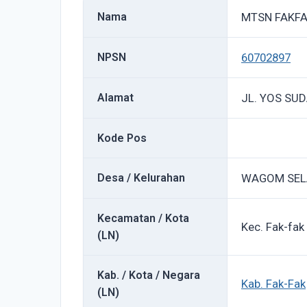
Nama
MTSN FAKF
NPSN
60702897
Alamat
JL. YOS SU
Kode Pos
Desa / Kelurahan
WAGOM SEL
Kecamatan / Kota
Kec. Fak-fak
(LN)
Kab. / Kota / Negara
Kab. Fak-Fak
(LN)