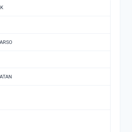
AK
DARSO
ATAN