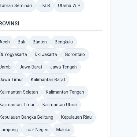
Taman Seminari
TKLB
Utama W P
ROVINSI
Aceh
Bali
Banten
Bengkulu
Di Yogyakarta
Dki Jakarta
Gorontalo
Jambi
Jawa Barat
Jawa Tengah
Jawa Timur
Kalimantan Barat
Kalimantan Selatan
Kalimantan Tengah
Kalimantan Timur
Kalimantan Utara
Kepulauan Bangka Belitung
Kepulauan Riau
Lampung
Luar Negeri
Maluku