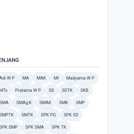
ENJANG
Adi W P
MA
MAK
MI
Madyama W P
MTs
Pratama W P
SD
SDTK
SKB
SMA
SMAg.K
SMAK
SMK
SMP
SMPTK
SMTK
SPK PG
SPK SD
SPK SMP
SPK SMA
SPK TK