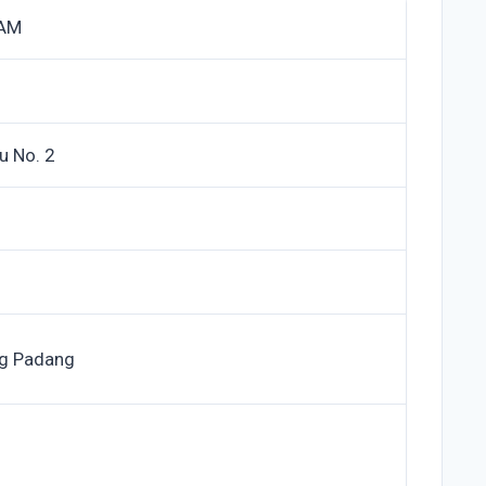
TAM
u No. 2
ng Padang