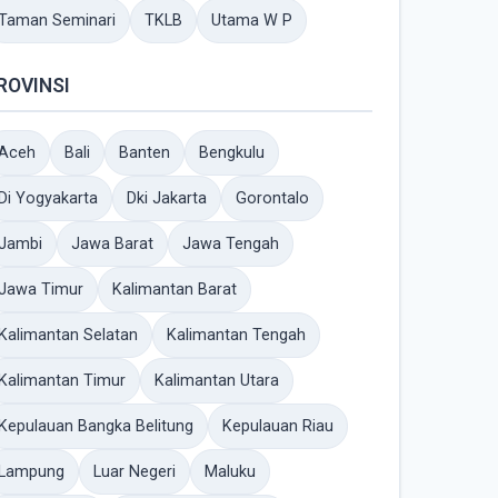
Taman Seminari
TKLB
Utama W P
ROVINSI
Aceh
Bali
Banten
Bengkulu
Di Yogyakarta
Dki Jakarta
Gorontalo
Jambi
Jawa Barat
Jawa Tengah
Jawa Timur
Kalimantan Barat
Kalimantan Selatan
Kalimantan Tengah
Kalimantan Timur
Kalimantan Utara
Kepulauan Bangka Belitung
Kepulauan Riau
Lampung
Luar Negeri
Maluku