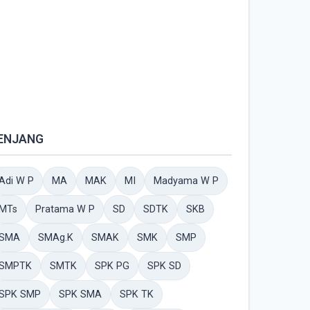
ENJANG
Adi W P
MA
MAK
MI
Madyama W P
MTs
Pratama W P
SD
SDTK
SKB
SMA
SMAg.K
SMAK
SMK
SMP
SMPTK
SMTK
SPK PG
SPK SD
SPK SMP
SPK SMA
SPK TK