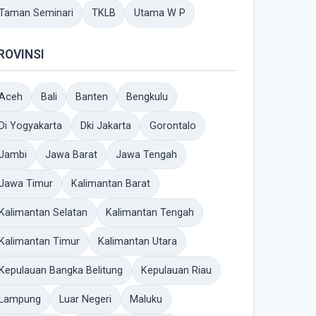
Taman Seminari
TKLB
Utama W P
ROVINSI
Aceh
Bali
Banten
Bengkulu
Di Yogyakarta
Dki Jakarta
Gorontalo
Jambi
Jawa Barat
Jawa Tengah
Jawa Timur
Kalimantan Barat
Kalimantan Selatan
Kalimantan Tengah
Kalimantan Timur
Kalimantan Utara
Kepulauan Bangka Belitung
Kepulauan Riau
Lampung
Luar Negeri
Maluku