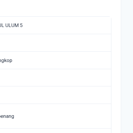
UL ULUM 5
ngkop
penang