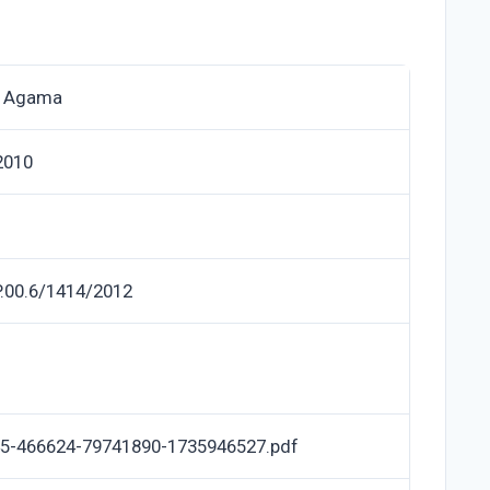
n Agama
2010
P.00.6/1414/2012
5-466624-79741890-1735946527.pdf