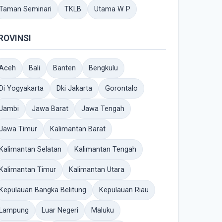
Taman Seminari
TKLB
Utama W P
ROVINSI
Aceh
Bali
Banten
Bengkulu
Di Yogyakarta
Dki Jakarta
Gorontalo
Jambi
Jawa Barat
Jawa Tengah
Jawa Timur
Kalimantan Barat
Kalimantan Selatan
Kalimantan Tengah
Kalimantan Timur
Kalimantan Utara
Kepulauan Bangka Belitung
Kepulauan Riau
Lampung
Luar Negeri
Maluku