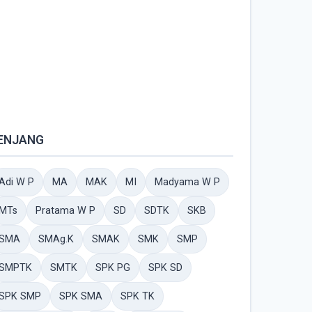
ENJANG
Adi W P
MA
MAK
MI
Madyama W P
MTs
Pratama W P
SD
SDTK
SKB
SMA
SMAg.K
SMAK
SMK
SMP
SMPTK
SMTK
SPK PG
SPK SD
SPK SMP
SPK SMA
SPK TK