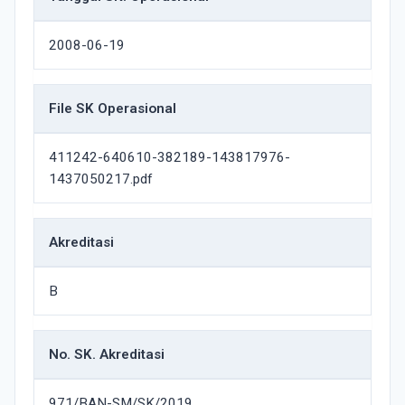
2008-06-19
File SK Operasional
411242-640610-382189-143817976-
1437050217.pdf
Akreditasi
B
No. SK. Akreditasi
971/BAN-SM/SK/2019