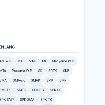
ENJANG
Adi W P
MA
MAK
MI
Madyama W P
MTs
Pratama W P
SD
SDTK
SKB
SMA
SMAg.K
SMAK
SMK
SMP
SMPTK
SMTK
SPK PG
SPK SD
SPK SMP
SPK SMA
SPK TK