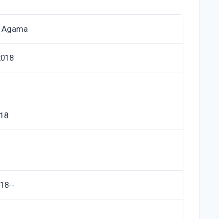
n Agama
2018
018
18--