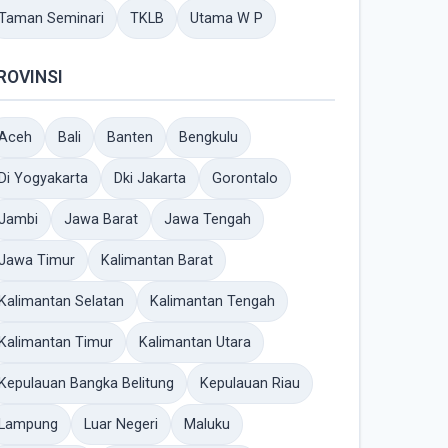
Taman Seminari
TKLB
Utama W P
ROVINSI
Aceh
Bali
Banten
Bengkulu
Di Yogyakarta
Dki Jakarta
Gorontalo
Jambi
Jawa Barat
Jawa Tengah
Jawa Timur
Kalimantan Barat
Kalimantan Selatan
Kalimantan Tengah
Kalimantan Timur
Kalimantan Utara
Kepulauan Bangka Belitung
Kepulauan Riau
Lampung
Luar Negeri
Maluku