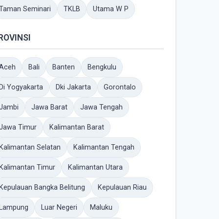
Taman Seminari
TKLB
Utama W P
ROVINSI
Aceh
Bali
Banten
Bengkulu
Di Yogyakarta
Dki Jakarta
Gorontalo
Jambi
Jawa Barat
Jawa Tengah
Jawa Timur
Kalimantan Barat
Kalimantan Selatan
Kalimantan Tengah
Kalimantan Timur
Kalimantan Utara
Kepulauan Bangka Belitung
Kepulauan Riau
Lampung
Luar Negeri
Maluku