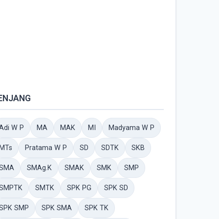
ENJANG
Adi W P
MA
MAK
MI
Madyama W P
MTs
Pratama W P
SD
SDTK
SKB
SMA
SMAg.K
SMAK
SMK
SMP
SMPTK
SMTK
SPK PG
SPK SD
SPK SMP
SPK SMA
SPK TK