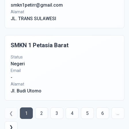
smkn1petirr@gmail.com
Alamat
JL. TRANS SULAWESI
SMKN 1 Petasia Barat
Status
Negeri
Email
-
Alamat
Jl. Budi Utomo
❮
1
2
3
4
5
6
...
❯