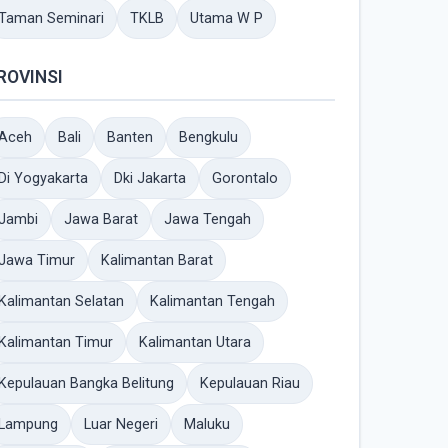
Taman Seminari
TKLB
Utama W P
ROVINSI
Aceh
Bali
Banten
Bengkulu
Di Yogyakarta
Dki Jakarta
Gorontalo
Jambi
Jawa Barat
Jawa Tengah
Jawa Timur
Kalimantan Barat
Kalimantan Selatan
Kalimantan Tengah
Kalimantan Timur
Kalimantan Utara
Kepulauan Bangka Belitung
Kepulauan Riau
Lampung
Luar Negeri
Maluku