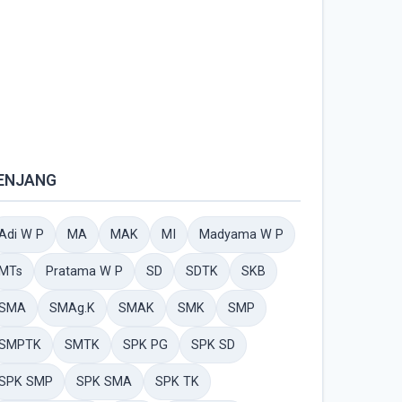
ENJANG
Adi W P
MA
MAK
MI
Madyama W P
MTs
Pratama W P
SD
SDTK
SKB
SMA
SMAg.K
SMAK
SMK
SMP
SMPTK
SMTK
SPK PG
SPK SD
SPK SMP
SPK SMA
SPK TK