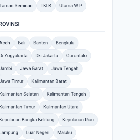
Taman Seminari
TKLB
Utama W P
ROVINSI
Aceh
Bali
Banten
Bengkulu
Di Yogyakarta
Dki Jakarta
Gorontalo
Jambi
Jawa Barat
Jawa Tengah
Jawa Timur
Kalimantan Barat
Kalimantan Selatan
Kalimantan Tengah
Kalimantan Timur
Kalimantan Utara
Kepulauan Bangka Belitung
Kepulauan Riau
Lampung
Luar Negeri
Maluku