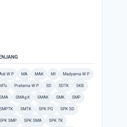
ENJANG
Adi W P
MA
MAK
MI
Madyama W P
MTs
Pratama W P
SD
SDTK
SKB
SMA
SMAg.K
SMAK
SMK
SMP
SMPTK
SMTK
SPK PG
SPK SD
SPK SMP
SPK SMA
SPK TK