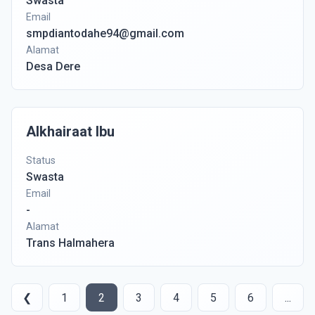
Swasta
Email
smpdiantodahe94@gmail.com
Alamat
Desa Dere
Alkhairaat Ibu
Status
Swasta
Email
-
Alamat
Trans Halmahera
❮
1
2
3
4
5
6
...