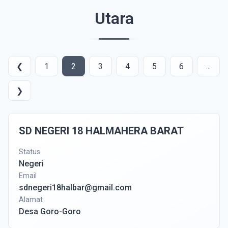
Utara
❮
1
2
3
4
5
6
...
❯
SD NEGERI 18 HALMAHERA BARAT
Status
Negeri
Email
sdnegeri18halbar@gmail.com
Alamat
Desa Goro-Goro