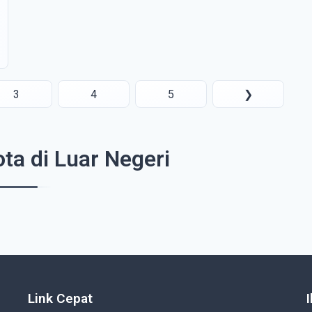
3
4
5
❯
ta di Luar Negeri
Link Cepat