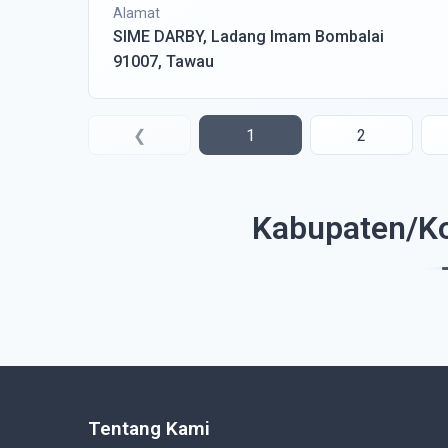
Alamat
SIME DARBY, Ladang Imam Bombalai
91007, Tawau
❮
1
2
Kabupaten/Ko
Tentang Kami