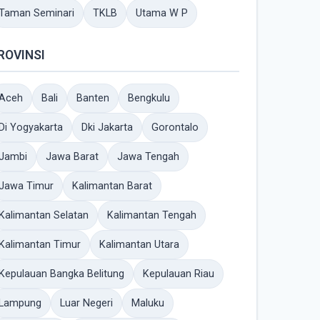
Taman Seminari
TKLB
Utama W P
ROVINSI
Aceh
Bali
Banten
Bengkulu
Di Yogyakarta
Dki Jakarta
Gorontalo
Jambi
Jawa Barat
Jawa Tengah
Jawa Timur
Kalimantan Barat
Kalimantan Selatan
Kalimantan Tengah
Kalimantan Timur
Kalimantan Utara
Kepulauan Bangka Belitung
Kepulauan Riau
Lampung
Luar Negeri
Maluku