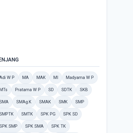
ENJANG
Adi W P
MA
MAK
MI
Madyama W P
MTs
Pratama W P
SD
SDTK
SKB
SMA
SMAg.K
SMAK
SMK
SMP
SMPTK
SMTK
SPK PG
SPK SD
SPK SMP
SPK SMA
SPK TK