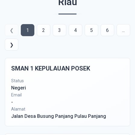
Riau
❮
1
2
3
4
5
6
...
❯
SMAN 1 KEPULAUAN POSEK
Status
Negeri
Email
-
Alamat
Jalan Desa Busung Panjang Pulau Panjang