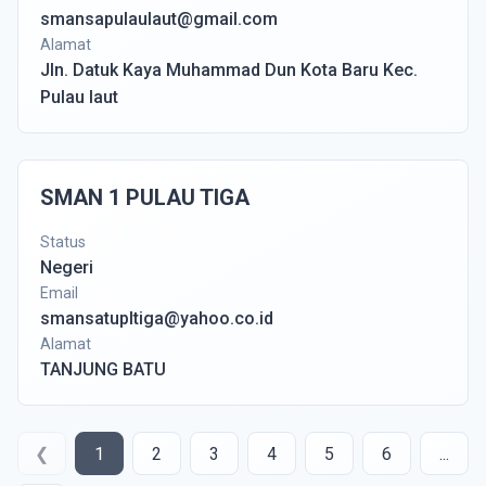
smansapulaulaut@gmail.com
Alamat
Jln. Datuk Kaya Muhammad Dun Kota Baru Kec.
Pulau laut
SMAN 1 PULAU TIGA
Status
Negeri
Email
smansatupltiga@yahoo.co.id
Alamat
TANJUNG BATU
❮
1
2
3
4
5
6
...