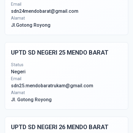
Email
sdn24mendobarat@gmail.com
Alamat
Jl.Gotong Royong
UPTD SD NEGERI 25 MENDO BARAT
Status
Negeri
Email
sdn25.mendobaratrukam@gmail.com
Alamat
Jl. Gotong Royong
UPTD SD NEGERI 26 MENDO BARAT