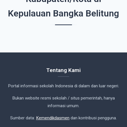
Kepulauan Bangka Belitung
Tentang Kami
Portal informasi sekolah Indonesia di dalam dan luar negeri.
Bukan website resmi sekolah / situs pemerintah, hanya
informasi umum.
Sumber data:
Kemendikdasmen
dan kontribusi pengguna.