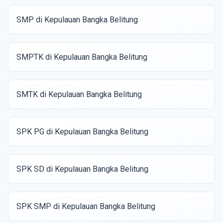
SMP di Kepulauan Bangka Belitung
SMPTK di Kepulauan Bangka Belitung
SMTK di Kepulauan Bangka Belitung
SPK PG di Kepulauan Bangka Belitung
SPK SD di Kepulauan Bangka Belitung
SPK SMP di Kepulauan Bangka Belitung