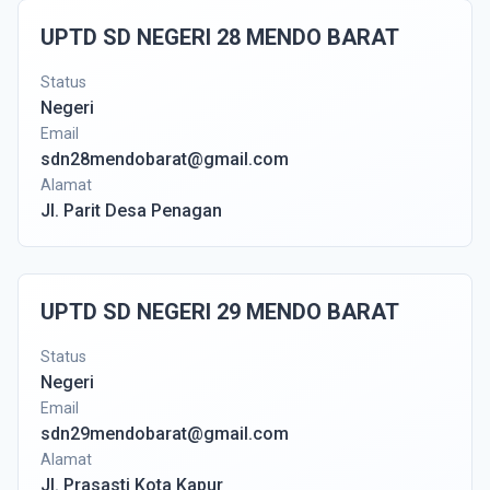
UPTD SD NEGERI 28 MENDO BARAT
Status
Negeri
Email
sdn28mendobarat@gmail.com
Alamat
Jl. Parit Desa Penagan
UPTD SD NEGERI 29 MENDO BARAT
Status
Negeri
Email
sdn29mendobarat@gmail.com
Alamat
Jl. Prasasti Kota Kapur