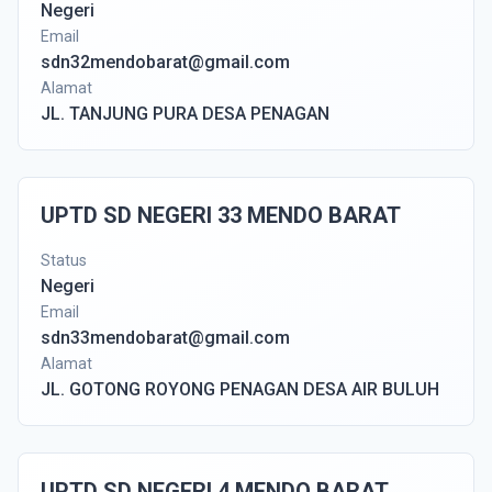
Negeri
Email
sdn32mendobarat@gmail.com
Alamat
JL. TANJUNG PURA DESA PENAGAN
UPTD SD NEGERI 33 MENDO BARAT
Status
Negeri
Email
sdn33mendobarat@gmail.com
Alamat
JL. GOTONG ROYONG PENAGAN DESA AIR BULUH
UPTD SD NEGERI 4 MENDO BARAT