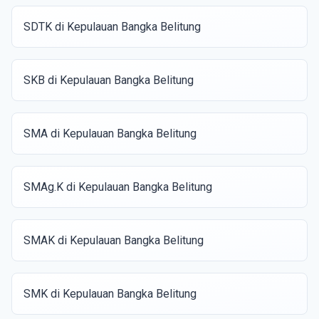
SDTK di Kepulauan Bangka Belitung
SKB di Kepulauan Bangka Belitung
SMA di Kepulauan Bangka Belitung
SMAg.K di Kepulauan Bangka Belitung
SMAK di Kepulauan Bangka Belitung
SMK di Kepulauan Bangka Belitung