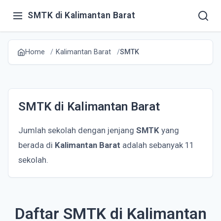
SMTK di Kalimantan Barat
Home
Kalimantan Barat
SMTK
SMTK di Kalimantan Barat
Jumlah sekolah dengan jenjang
SMTK
yang
berada di
Kalimantan Barat
adalah sebanyak 11
sekolah.
Daftar SMTK di Kalimantan