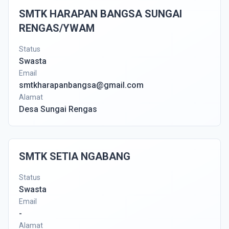
SMTK HARAPAN BANGSA SUNGAI
RENGAS/YWAM
Status
Swasta
Email
smtkharapanbangsa@gmail.com
Alamat
Desa Sungai Rengas
SMTK SETIA NGABANG
Status
Swasta
Email
-
Alamat