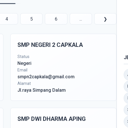
4
5
6
...
❯
SMP NEGERI 2 CAPKALA
Status
J
Negeri
Email
smpn2capkala@gmail.com
Alamat
Jl.raya Simpang Dalam
SMP DWI DHARMA APING