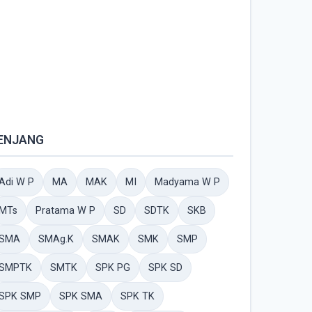
ENJANG
Adi W P
MA
MAK
MI
Madyama W P
MTs
Pratama W P
SD
SDTK
SKB
SMA
SMAg.K
SMAK
SMK
SMP
SMPTK
SMTK
SPK PG
SPK SD
SPK SMP
SPK SMA
SPK TK