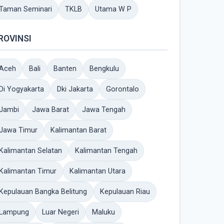
Taman Seminari
TKLB
Utama W P
ROVINSI
Aceh
Bali
Banten
Bengkulu
Di Yogyakarta
Dki Jakarta
Gorontalo
Jambi
Jawa Barat
Jawa Tengah
Jawa Timur
Kalimantan Barat
Kalimantan Selatan
Kalimantan Tengah
Kalimantan Timur
Kalimantan Utara
Kepulauan Bangka Belitung
Kepulauan Riau
Lampung
Luar Negeri
Maluku