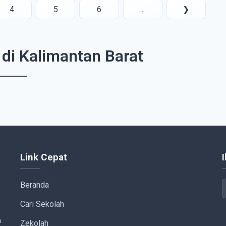
4
5
6
...
❯
di Kalimantan Barat
Link Cepat
Beranda
Cari Sekolah
a
Zekolah