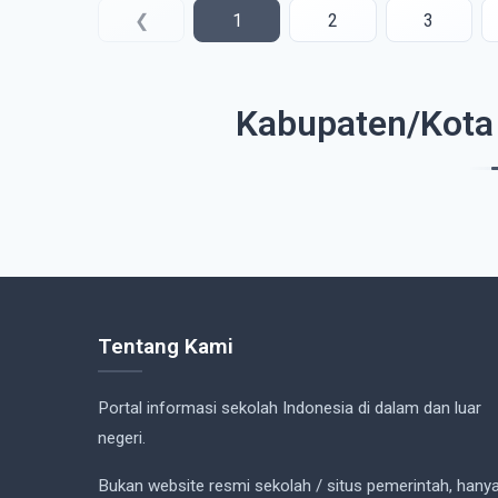
❮
1
2
3
Kabupaten/Kota 
Tentang Kami
Portal informasi sekolah Indonesia di dalam dan luar
negeri.
Bukan website resmi sekolah / situs pemerintah, hany