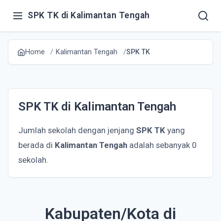
SPK TK di Kalimantan Tengah
Home
Kalimantan Tengah
SPK TK
SPK TK di Kalimantan Tengah
Jumlah sekolah dengan jenjang
SPK TK
yang
berada di
Kalimantan Tengah
adalah sebanyak 0
sekolah.
Kabupaten/Kota di