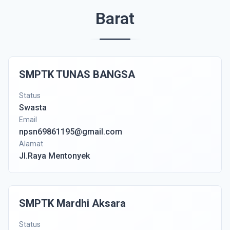
Barat
SMPTK TUNAS BANGSA
Status
Swasta
Email
npsn69861195@gmail.com
Alamat
Jl.Raya Mentonyek
SMPTK Mardhi Aksara
Status