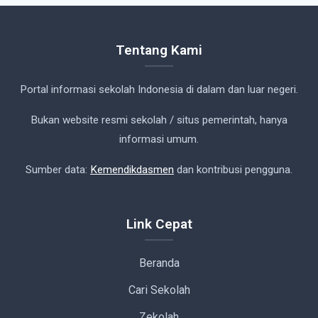
Tentang Kami
Portal informasi sekolah Indonesia di dalam dan luar negeri.
Bukan website resmi sekolah / situs pemerintah, hanya
informasi umum.
Sumber data:
Kemendikdasmen
dan kontribusi pengguna.
Link Cepat
Beranda
Cari Sekolah
Zekolah