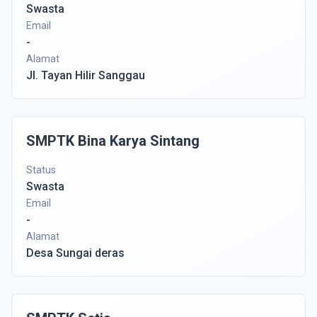
Swasta
Email
-
Alamat
Jl. Tayan Hilir Sanggau
SMPTK Bina Karya Sintang
Status
Swasta
Email
-
Alamat
Desa Sungai deras