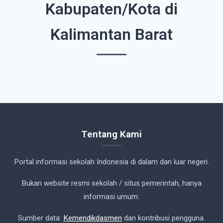
Kabupaten/Kota di
Kalimantan Barat
Tentang Kami
Portal informasi sekolah Indonesia di dalam dan luar negeri.
Bukan website resmi sekolah / situs pemerintah, hanya
informasi umum.
Sumber data:
Kemendikdasmen
dan kontribusi pengguna.