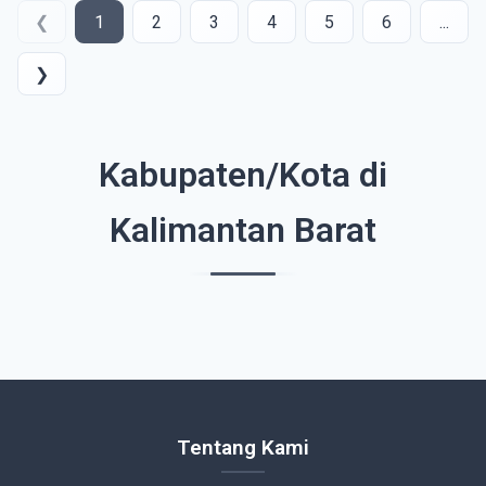
❮
1
2
3
4
5
6
...
❯
Kabupaten/Kota di
Kalimantan Barat
Tentang Kami