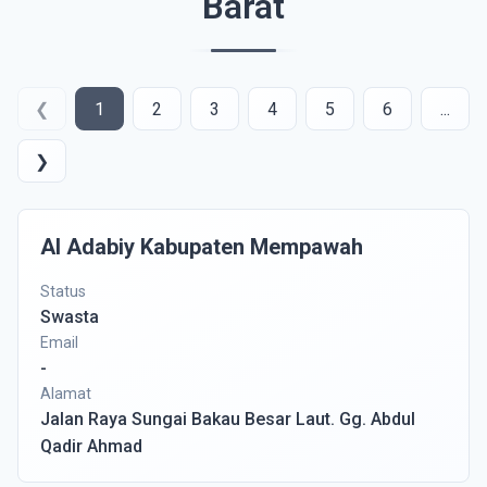
Barat
❮
1
2
3
4
5
6
...
❯
Al Adabiy Kabupaten Mempawah
Status
Swasta
Email
-
Alamat
Jalan Raya Sungai Bakau Besar Laut. Gg. Abdul
Qadir Ahmad