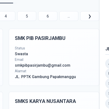
4
5
6
...
❯
SMK PIB PASIRJAMBU
Status
J
Swasta
Email
smkpibpasirjambu@gmail.com
Alamat
JL. PPTK Gambung Papakmanggu
SMKS KARYA NUSANTARA