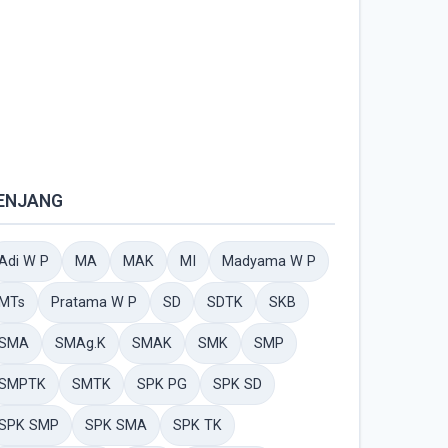
ENJANG
Adi W P
MA
MAK
MI
Madyama W P
MTs
Pratama W P
SD
SDTK
SKB
SMA
SMAg.K
SMAK
SMK
SMP
SMPTK
SMTK
SPK PG
SPK SD
SPK SMP
SPK SMA
SPK TK