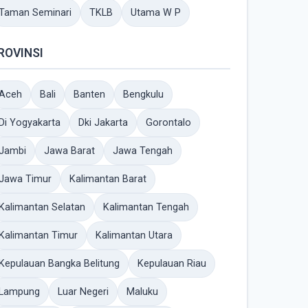
Taman Seminari
TKLB
Utama W P
ROVINSI
Aceh
Bali
Banten
Bengkulu
Di Yogyakarta
Dki Jakarta
Gorontalo
Jambi
Jawa Barat
Jawa Tengah
Jawa Timur
Kalimantan Barat
Kalimantan Selatan
Kalimantan Tengah
Kalimantan Timur
Kalimantan Utara
Kepulauan Bangka Belitung
Kepulauan Riau
Lampung
Luar Negeri
Maluku