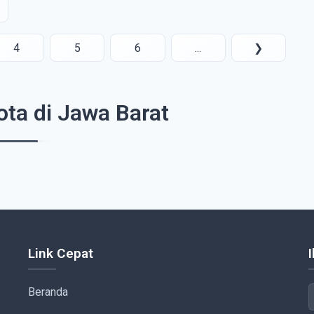
4
5
6
...
❯
ta di Jawa Barat
Link Cepat
Beranda