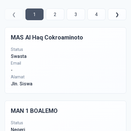
❮
1
2
3
4
❯
MAS Al Haq Cokroaminoto
Status
Swasta
Email
-
Alamat
Jln. Siswa
MAN 1 BOALEMO
Status
Negeri