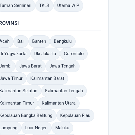
Taman Seminari
TKLB
Utama W P
ROVINSI
Aceh
Bali
Banten
Bengkulu
Di Yogyakarta
Dki Jakarta
Gorontalo
Jambi
Jawa Barat
Jawa Tengah
Jawa Timur
Kalimantan Barat
Kalimantan Selatan
Kalimantan Tengah
Kalimantan Timur
Kalimantan Utara
Kepulauan Bangka Belitung
Kepulauan Riau
Lampung
Luar Negeri
Maluku