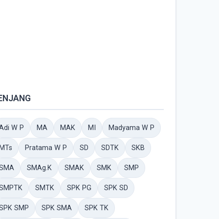
ENJANG
Adi W P
MA
MAK
MI
Madyama W P
MTs
Pratama W P
SD
SDTK
SKB
SMA
SMAg.K
SMAK
SMK
SMP
SMPTK
SMTK
SPK PG
SPK SD
SPK SMP
SPK SMA
SPK TK