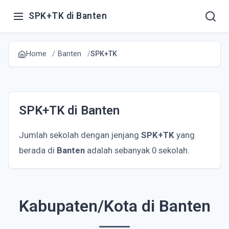
SPK+TK di Banten
Home
Banten
SPK+TK
SPK+TK di Banten
Jumlah sekolah dengan jenjang
SPK+TK
yang
berada di
Banten
adalah sebanyak 0 sekolah.
Kabupaten/Kota di Banten