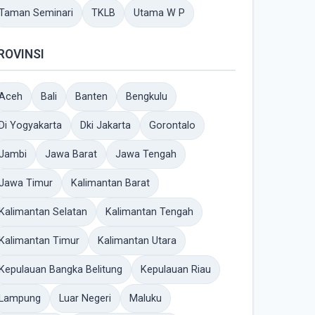
Taman Seminari
TKLB
Utama W P
ROVINSI
Aceh
Bali
Banten
Bengkulu
Di Yogyakarta
Dki Jakarta
Gorontalo
Jambi
Jawa Barat
Jawa Tengah
Jawa Timur
Kalimantan Barat
Kalimantan Selatan
Kalimantan Tengah
Kalimantan Timur
Kalimantan Utara
Kepulauan Bangka Belitung
Kepulauan Riau
Lampung
Luar Negeri
Maluku