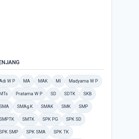
ENJANG
Adi W P
MA
MAK
MI
Madyama W P
MTs
Pratama W P
SD
SDTK
SKB
SMA
SMAg.K
SMAK
SMK
SMP
SMPTK
SMTK
SPK PG
SPK SD
SPK SMP
SPK SMA
SPK TK