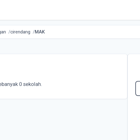
gan
cirendang
MAK
ebanyak 0 sekolah.