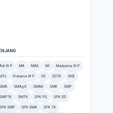
ENJANG
Adi W P
MA
MAK
MI
Madyama W P
MTs
Pratama W P
SD
SDTK
SKB
SMA
SMAg.K
SMAK
SMK
SMP
SMPTK
SMTK
SPK PG
SPK SD
SPK SMP
SPK SMA
SPK TK