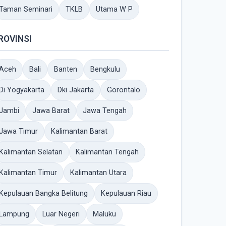
Taman Seminari
TKLB
Utama W P
ROVINSI
Aceh
Bali
Banten
Bengkulu
Di Yogyakarta
Dki Jakarta
Gorontalo
Jambi
Jawa Barat
Jawa Tengah
Jawa Timur
Kalimantan Barat
Kalimantan Selatan
Kalimantan Tengah
Kalimantan Timur
Kalimantan Utara
Kepulauan Bangka Belitung
Kepulauan Riau
Lampung
Luar Negeri
Maluku