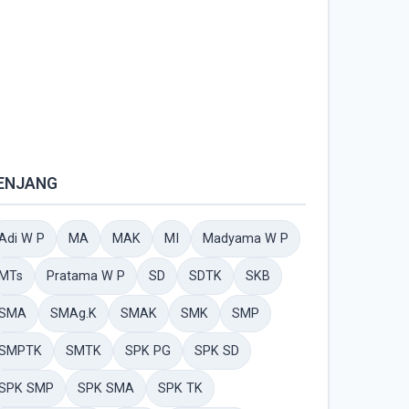
ENJANG
Adi W P
MA
MAK
MI
Madyama W P
MTs
Pratama W P
SD
SDTK
SKB
SMA
SMAg.K
SMAK
SMK
SMP
SMPTK
SMTK
SPK PG
SPK SD
SPK SMP
SPK SMA
SPK TK