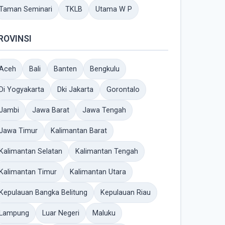
Taman Seminari
TKLB
Utama W P
ROVINSI
Aceh
Bali
Banten
Bengkulu
Di Yogyakarta
Dki Jakarta
Gorontalo
Jambi
Jawa Barat
Jawa Tengah
Jawa Timur
Kalimantan Barat
Kalimantan Selatan
Kalimantan Tengah
Kalimantan Timur
Kalimantan Utara
Kepulauan Bangka Belitung
Kepulauan Riau
Lampung
Luar Negeri
Maluku