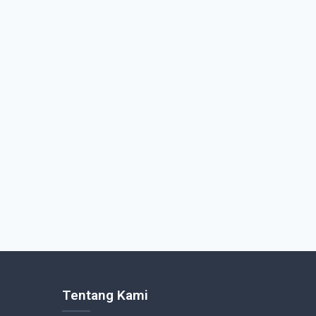
Tentang Kami