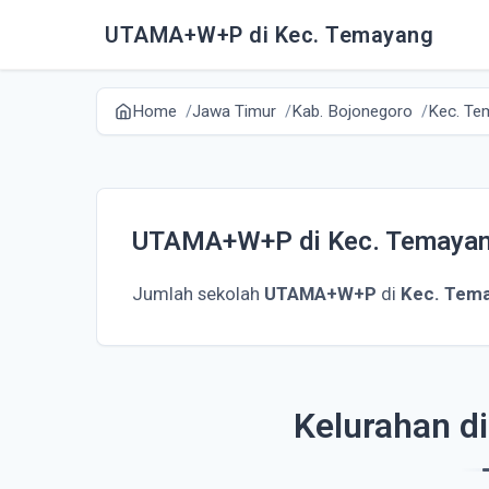
UTAMA+W+P di Kec. Temayang
Home
Jawa Timur
Kab. Bojonegoro
Kec. Te
UTAMA+W+P di Kec. Temaya
Jumlah sekolah
UTAMA+W+P
di
Kec. Tem
Kelurahan d