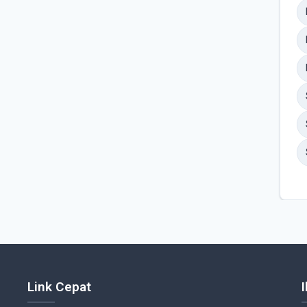
Link Cepat