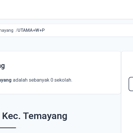
mayang
UTAMA+W+P
ng
ayang
adalah sebanyak 0 sekolah.
i Kec. Temayang