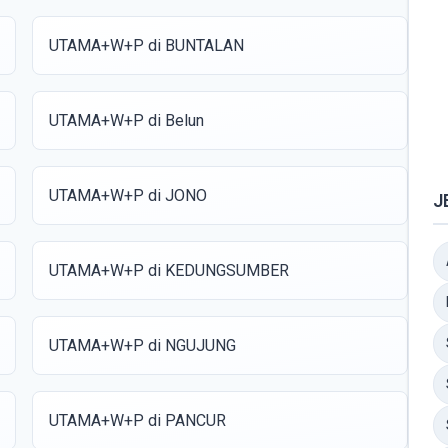
UTAMA+W+P di BUNTALAN
UTAMA+W+P di Belun
UTAMA+W+P di JONO
J
UTAMA+W+P di KEDUNGSUMBER
UTAMA+W+P di NGUJUNG
UTAMA+W+P di PANCUR