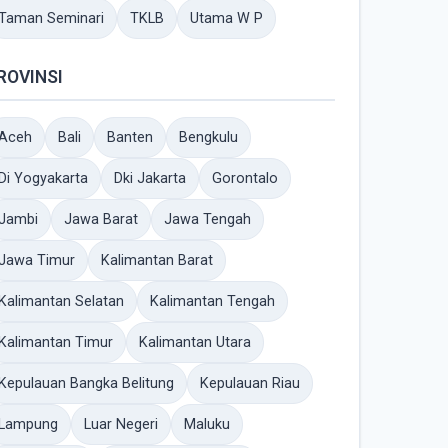
Taman Seminari
TKLB
Utama W P
ROVINSI
Aceh
Bali
Banten
Bengkulu
Di Yogyakarta
Dki Jakarta
Gorontalo
Jambi
Jawa Barat
Jawa Tengah
Jawa Timur
Kalimantan Barat
Kalimantan Selatan
Kalimantan Tengah
Kalimantan Timur
Kalimantan Utara
Kepulauan Bangka Belitung
Kepulauan Riau
Lampung
Luar Negeri
Maluku