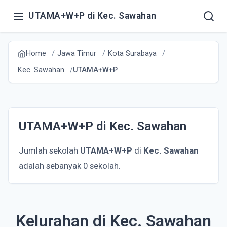
UTAMA+W+P di Kec. Sawahan
Home
Jawa Timur
Kota Surabaya
Kec. Sawahan
UTAMA+W+P
UTAMA+W+P di Kec. Sawahan
Jumlah sekolah
UTAMA+W+P
di
Kec. Sawahan
adalah sebanyak 0 sekolah.
Kelurahan di Kec. Sawahan