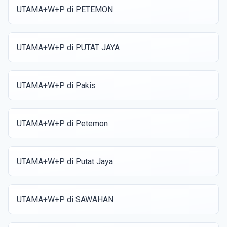
UTAMA+W+P di PETEMON
UTAMA+W+P di PUTAT JAYA
UTAMA+W+P di Pakis
UTAMA+W+P di Petemon
UTAMA+W+P di Putat Jaya
UTAMA+W+P di SAWAHAN