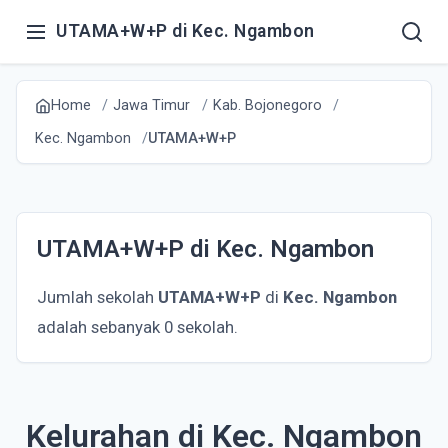
UTAMA+W+P di Kec. Ngambon
Home
Jawa Timur
Kab. Bojonegoro
Kec. Ngambon
UTAMA+W+P
UTAMA+W+P di Kec. Ngambon
Jumlah sekolah
UTAMA+W+P
di
Kec. Ngambon
adalah sebanyak 0 sekolah.
Kelurahan di Kec. Ngambon