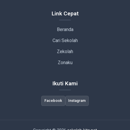
Link Cepat
Beranda
Cari Sekolah
Zekolah
Zonaku
Ikuti Kami
Facebook
Instagram