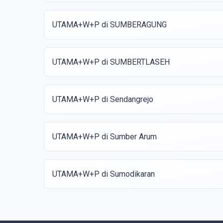
UTAMA+W+P di SUMBERAGUNG
UTAMA+W+P di SUMBERTLASEH
UTAMA+W+P di Sendangrejo
UTAMA+W+P di Sumber Arum
UTAMA+W+P di Sumodikaran