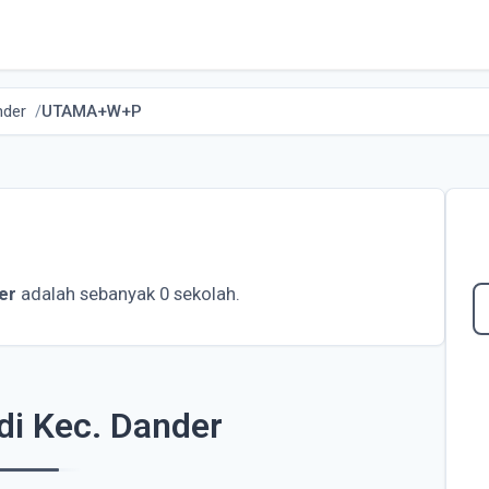
nder
UTAMA+W+P
er
adalah sebanyak 0 sekolah.
di Kec. Dander