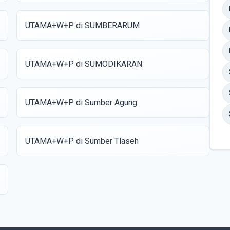
UTAMA+W+P di SUMBERARUM
UTAMA+W+P di SUMODIKARAN
UTAMA+W+P di Sumber Agung
UTAMA+W+P di Sumber Tlaseh