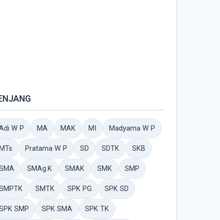
ENJANG
Adi W P
MA
MAK
MI
Madyama W P
MTs
Pratama W P
SD
SDTK
SKB
SMA
SMAg.K
SMAK
SMK
SMP
SMPTK
SMTK
SPK PG
SPK SD
SPK SMP
SPK SMA
SPK TK