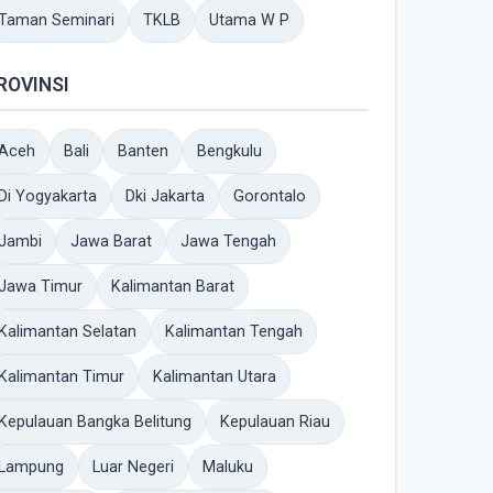
Taman Seminari
TKLB
Utama W P
ROVINSI
Aceh
Bali
Banten
Bengkulu
Di Yogyakarta
Dki Jakarta
Gorontalo
Jambi
Jawa Barat
Jawa Tengah
Jawa Timur
Kalimantan Barat
Kalimantan Selatan
Kalimantan Tengah
Kalimantan Timur
Kalimantan Utara
Kepulauan Bangka Belitung
Kepulauan Riau
Lampung
Luar Negeri
Maluku