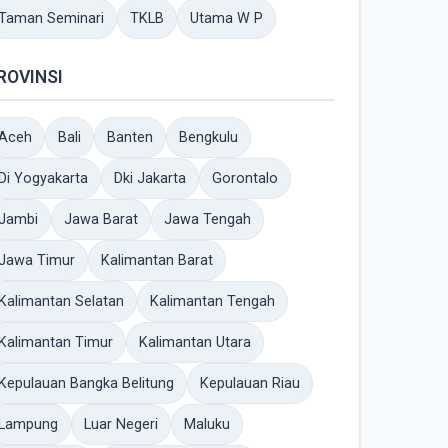
Taman Seminari
TKLB
Utama W P
ROVINSI
Aceh
Bali
Banten
Bengkulu
Di Yogyakarta
Dki Jakarta
Gorontalo
Jambi
Jawa Barat
Jawa Tengah
Jawa Timur
Kalimantan Barat
Kalimantan Selatan
Kalimantan Tengah
Kalimantan Timur
Kalimantan Utara
Kepulauan Bangka Belitung
Kepulauan Riau
Lampung
Luar Negeri
Maluku