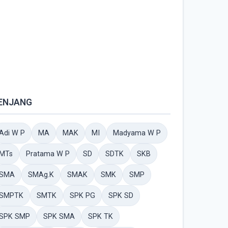
ENJANG
Adi W P
MA
MAK
MI
Madyama W P
MTs
Pratama W P
SD
SDTK
SKB
SMA
SMAg.K
SMAK
SMK
SMP
SMPTK
SMTK
SPK PG
SPK SD
SPK SMP
SPK SMA
SPK TK