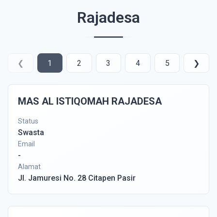
Rajadesa
❮
1
2
3
4
5
❯
MAS AL ISTIQOMAH RAJADESA
Status
Swasta
Email
-
Alamat
Jl. Jamuresi No. 28 Citapen Pasir