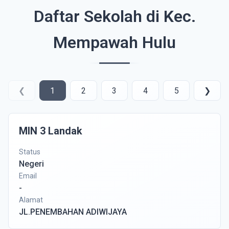
Daftar Sekolah di Kec.
Mempawah Hulu
❮
1
2
3
4
5
❯
MIN 3 Landak
Status
Negeri
Email
-
Alamat
JL.PENEMBAHAN ADIWIJAYA