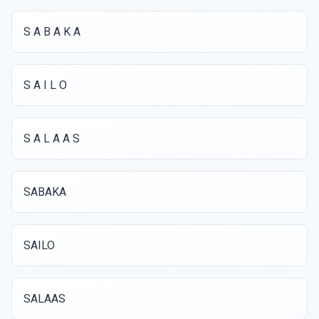
S A B A K A
S A I L O
S A L A A S
SABAKA
SAILO
SALAAS