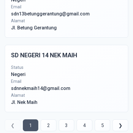
Email
sdn13betunggerantung@gmail.com
Alamat
Jl. Betung Gerantung
SD NEGERI 14 NEK MAIH
Status
Negeri
Email
sdnnekmaih14@gmail.com
Alamat
Jl. Nek Maih
❮
1
2
3
4
5
❯