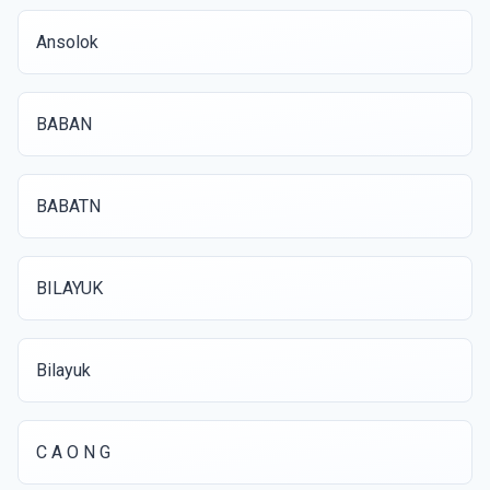
Ansolok
BABAN
BABATN
BILAYUK
Bilayuk
C A O N G