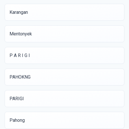
Karangan
Mentonyek
P A R I G I
PAHOKNG
PARIGI
Pahong