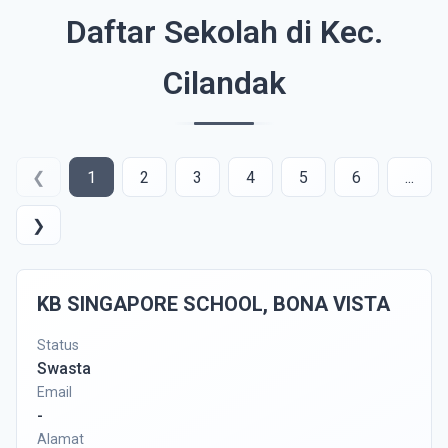
Daftar Sekolah di Kec.
Cilandak
❮
1
2
3
4
5
6
...
❯
KB SINGAPORE SCHOOL, BONA VISTA
Status
Swasta
Email
-
Alamat