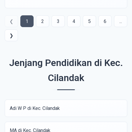
❮
1
2
3
4
5
6
...
❯
Jenjang Pendidikan di Kec.
Cilandak
Adi W P di Kec. Cilandak
MA di Kec. Cilandak