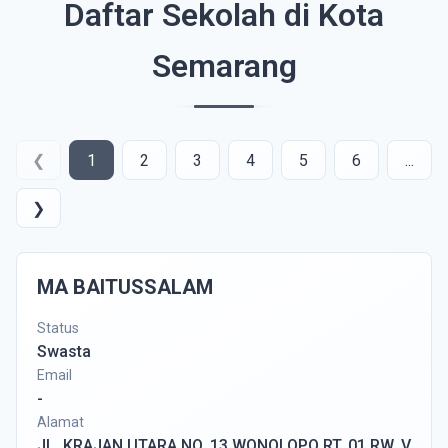
Daftar Sekolah di Kota
Semarang
❮
1
2
3
4
5
6
...
❯
MA BAITUSSALAM
Status
Swasta
Email
-
Alamat
JL. KRAJAN UTARA NO. 13 WONOLOPO RT. 01 RW. V