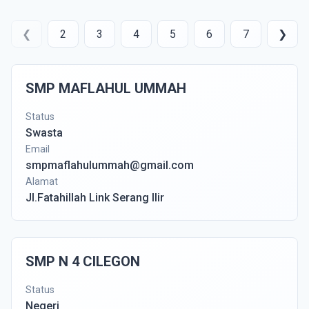
❮
2
3
4
5
6
7
❯
SMP MAFLAHUL UMMAH
Status
Swasta
Email
smpmaflahulummah@gmail.com
Alamat
Jl.Fatahillah Link Serang Ilir
SMP N 4 CILEGON
Status
Negeri