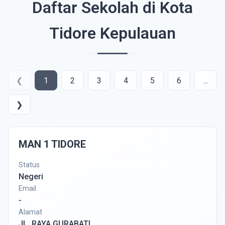
Daftar Sekolah di Kota
Tidore Kepulauan
❮
1
2
3
4
5
6
...
❯
MAN 1 TIDORE
Status
Negeri
Email
-
Alamat
JL. RAYA GURABATI