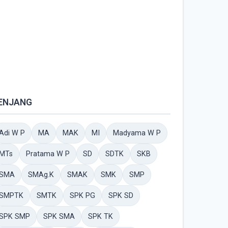
ENJANG
Adi W P
MA
MAK
MI
Madyama W P
MTs
Pratama W P
SD
SDTK
SKB
SMA
SMAg.K
SMAK
SMK
SMP
SMPTK
SMTK
SPK PG
SPK SD
SPK SMP
SPK SMA
SPK TK