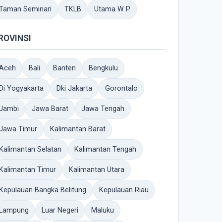
Taman Seminari
TKLB
Utama W P
ROVINSI
Aceh
Bali
Banten
Bengkulu
Di Yogyakarta
Dki Jakarta
Gorontalo
Jambi
Jawa Barat
Jawa Tengah
Jawa Timur
Kalimantan Barat
Kalimantan Selatan
Kalimantan Tengah
Kalimantan Timur
Kalimantan Utara
Kepulauan Bangka Belitung
Kepulauan Riau
Lampung
Luar Negeri
Maluku