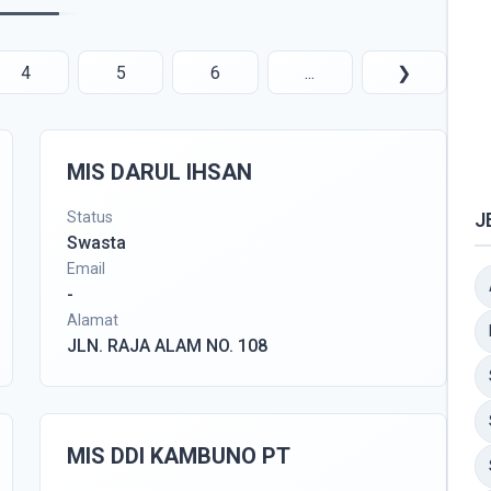
4
5
6
...
❯
MIS DARUL IHSAN
Status
J
Swasta
Email
-
Alamat
JLN. RAJA ALAM NO. 108
MIS DDI KAMBUNO PT