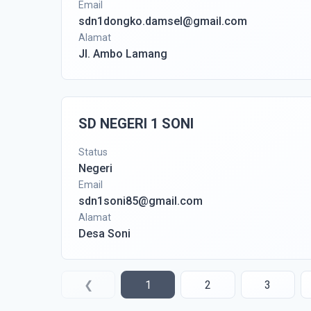
Email
sdn1dongko.damsel@gmail.com
Alamat
Jl. Ambo Lamang
SD NEGERI 1 SONI
Status
Negeri
Email
sdn1soni85@gmail.com
Alamat
Desa Soni
❮
1
2
3