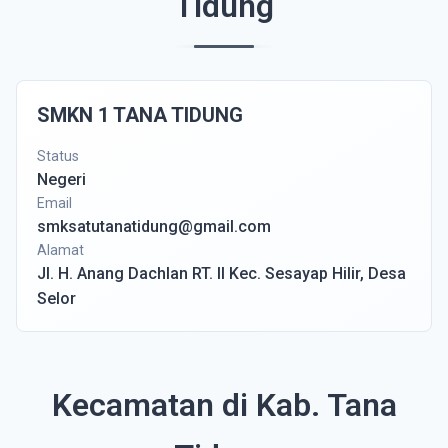
Tidung
SMKN 1 TANA TIDUNG
Status
Negeri
Email
smksatutanatidung@gmail.com
Alamat
Jl. H. Anang Dachlan RT. II Kec. Sesayap Hilir, Desa
Selor
Kecamatan di Kab. Tana