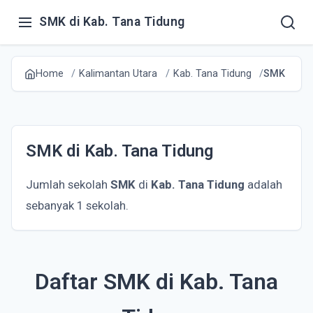
SMK di Kab. Tana Tidung
Home
Kalimantan Utara
Kab. Tana Tidung
SMK
SMK di Kab. Tana Tidung
Jumlah sekolah
SMK
di
Kab. Tana Tidung
adalah
sebanyak 1 sekolah.
Daftar SMK di Kab. Tana