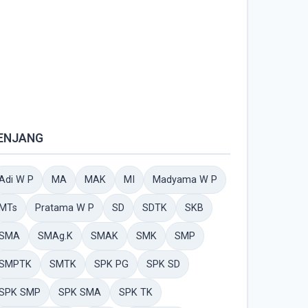
ENJANG
Adi W P
MA
MAK
MI
Madyama W P
MTs
Pratama W P
SD
SDTK
SKB
SMA
SMAg.K
SMAK
SMK
SMP
SMPTK
SMTK
SPK PG
SPK SD
SPK SMP
SPK SMA
SPK TK