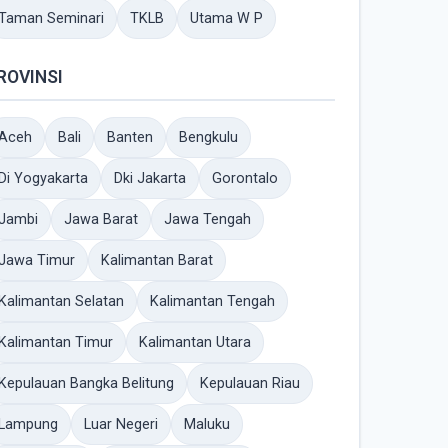
Taman Seminari
TKLB
Utama W P
ROVINSI
Aceh
Bali
Banten
Bengkulu
Di Yogyakarta
Dki Jakarta
Gorontalo
Jambi
Jawa Barat
Jawa Tengah
Jawa Timur
Kalimantan Barat
Kalimantan Selatan
Kalimantan Tengah
Kalimantan Timur
Kalimantan Utara
Kepulauan Bangka Belitung
Kepulauan Riau
Lampung
Luar Negeri
Maluku