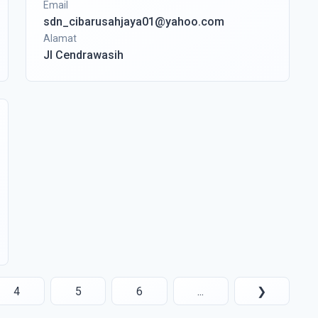
Email
sdn_cibarusahjaya01@yahoo.com
Alamat
Jl Cendrawasih
4
5
6
...
❯