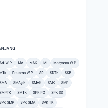
ENJANG
Adi W P
MA
MAK
MI
Madyama W P
MTs
Pratama W P
SD
SDTK
SKB
SMA
SMAg.K
SMAK
SMK
SMP
SMPTK
SMTK
SPK PG
SPK SD
SPK SMP
SPK SMA
SPK TK