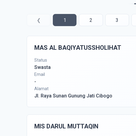
❮
1
2
3
MAS AL BAQIYATUSSHOLIHAT
Status
Swasta
Email
-
Alamat
Jl. Raya Sunan Gunung Jati Cibogo
MIS DARUL MUTTAQIN