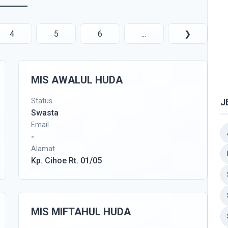
4
5
6
...
❯
MIS AWALUL HUDA
Status
J
Swasta
Email
-
Alamat
Kp. Cihoe Rt. 01/05
MIS MIFTAHUL HUDA