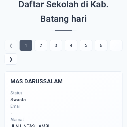
Daftar Sekolah di Kab.
Batang hari
❮
1
2
3
4
5
6
...
❯
MAS DARUSSALAM
Status
Swasta
Email
-
Alamat
JLN.LINTAS JAMBI