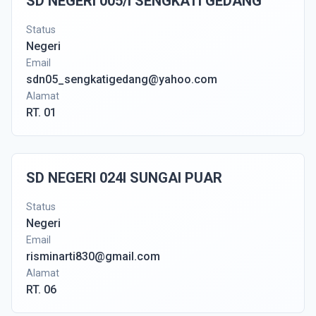
SD NEGERI 005/I SENGKATI GEDANG
Status
Negeri
Email
sdn05_sengkatigedang@yahoo.com
Alamat
RT. 01
SD NEGERI 024I SUNGAI PUAR
Status
Negeri
Email
risminarti830@gmail.com
Alamat
RT. 06