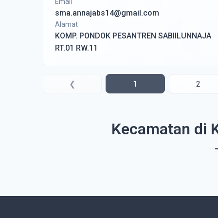
Email
sma.annajabs14@gmail.com
Alamat
KOMP. PONDOK PESANTREN SABIILUNNAJA
RT.01 RW.11
❮
1
2
Kecamatan di 