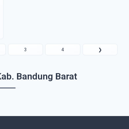
3
4
❯
Kab. Bandung Barat