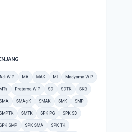
ENJANG
Adi W P
MA
MAK
MI
Madyama W P
MTs
Pratama W P
SD
SDTK
SKB
SMA
SMAg.K
SMAK
SMK
SMP
SMPTK
SMTK
SPK PG
SPK SD
SPK SMP
SPK SMA
SPK TK