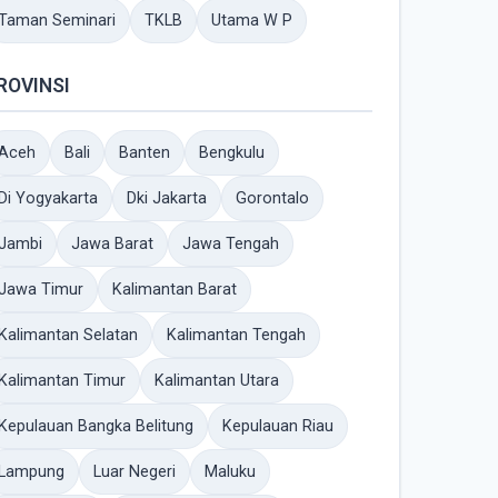
Taman Seminari
TKLB
Utama W P
ROVINSI
Aceh
Bali
Banten
Bengkulu
Di Yogyakarta
Dki Jakarta
Gorontalo
Jambi
Jawa Barat
Jawa Tengah
Jawa Timur
Kalimantan Barat
Kalimantan Selatan
Kalimantan Tengah
Kalimantan Timur
Kalimantan Utara
Kepulauan Bangka Belitung
Kepulauan Riau
Lampung
Luar Negeri
Maluku