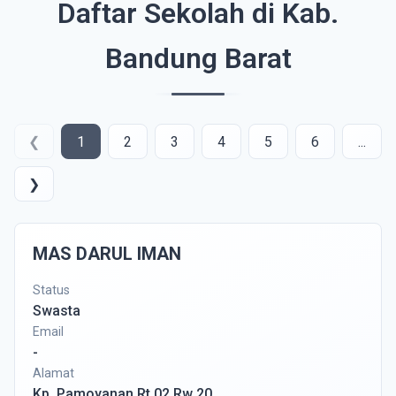
Daftar Sekolah di Kab.
Bandung Barat
❮
1
2
3
4
5
6
...
❯
MAS DARUL IMAN
Status
Swasta
Email
-
Alamat
Kp. Pamoyanan Rt 02 Rw 20