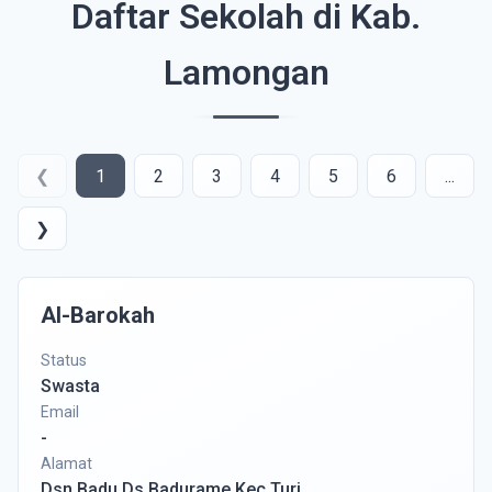
Daftar Sekolah di Kab.
Lamongan
❮
1
2
3
4
5
6
...
❯
Al-Barokah
Status
Swasta
Email
-
Alamat
Dsn Badu Ds Badurame Kec Turi