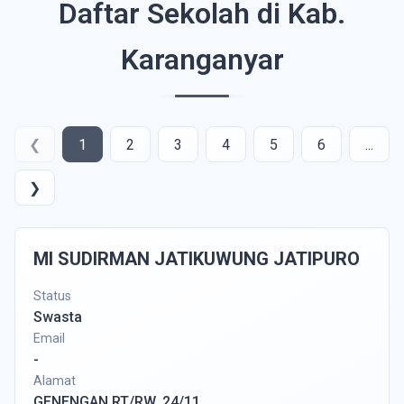
Daftar Sekolah di Kab.
Karanganyar
❮
1
2
3
4
5
6
...
❯
MI SUDIRMAN JATIKUWUNG JATIPURO
Status
Swasta
Email
-
Alamat
GENENGAN RT/RW, 24/11