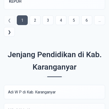
KEPUH
❮
1
2
3
4
5
6
...
❯
Jenjang Pendidikan di Kab.
Karanganyar
Adi W P di Kab. Karanganyar