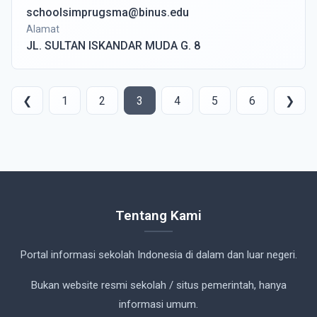
schoolsimprugsma@binus.edu
Alamat
JL. SULTAN ISKANDAR MUDA G. 8
❮
1
2
3
4
5
6
❯
Tentang Kami
Portal informasi sekolah Indonesia di dalam dan luar negeri.
Bukan website resmi sekolah / situs pemerintah, hanya
informasi umum.