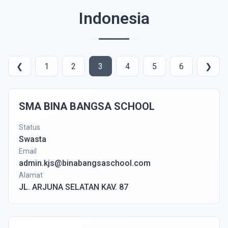
Indonesia
❮
1
2
3
4
5
6
❯
SMA BINA BANGSA SCHOOL
Status
Swasta
Email
admin.kjs@binabangsaschool.com
Alamat
JL. ARJUNA SELATAN KAV. 87