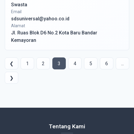
Swasta
Email
sdsuniversal@yahoo.co.id
Alamat
Jl. Ruas Blok D6 No.2 Kota Baru Bandar
Kemayoran
❮
1
2
3
4
5
6
...
❯
Tentang Kami