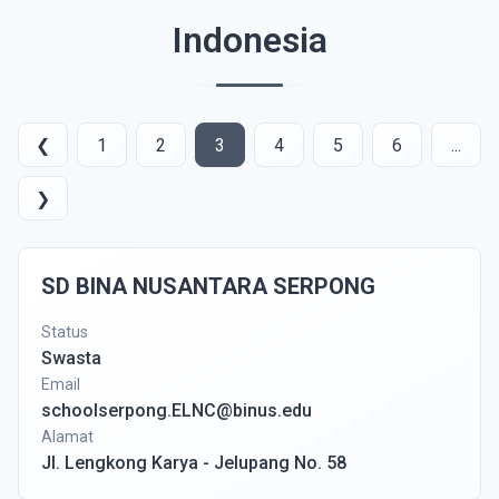
Indonesia
❮
1
2
3
4
5
6
...
❯
SD BINA NUSANTARA SERPONG
Status
Swasta
Email
schoolserpong.ELNC@binus.edu
Alamat
Jl. Lengkong Karya - Jelupang No. 58